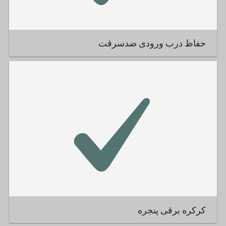
حفاظ درب ورودی ضدسرقت
کرکره برقی پنجره