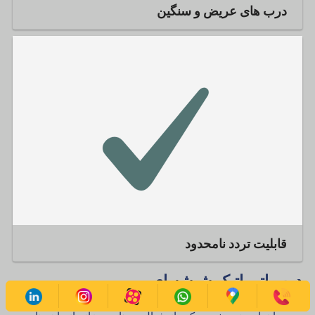
درب های عریض و سنگین
قابلیت تردد نامحدود
درب اتوماتیک شیشه ای