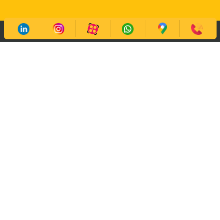
شرکت ایران فیدار با بکارگیری نیروی جوان، با دانش و
در عین حال با‌تجربه فعالیت خود را از سال ۱۳۹۱ شروع
کرد. زمینه اصلی فعالیت ما فروش، نصب و ارائه
خدمات پس از فروش انواع درب های اتوماتیک، راهبند،
سایبان اتوماتیک، دزدگیر و کلیه سیستم های حفاظتی در
اصفهان می‌باشد. امید‌است ضمن ارائه بهینه‌ترین کیفیت