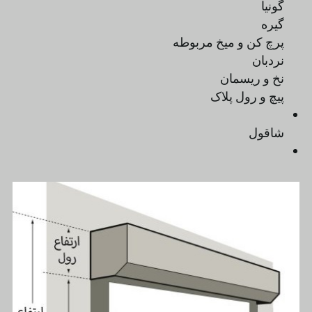
گونیا
گیره
پرچ کن و میخ مربوطه
نردبان
نخ و ریسمان
پیچ و رول پلاک
شاقول