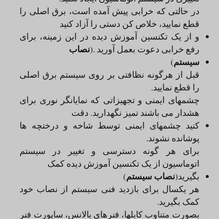
در حالتى که خرابى پیش آمده است، برق اصلى را
قطع نمایید، خلاص کن دستى را آزاد کنید
و از یک تکنسین آموزش دیده در این زمینه، براى
نصاب
رفع خرابى دعوت بعمل آورید .(
سیستم
)
قبل از هرگونه نظافتى بر روى سیستم برق اصلى
را قطع نمایید.
چشمهاى ایمنى و تجهیزاتى که نمایانگر نورى براى
هشدار مى باشند تمیز نگهدارید. دقت
کنید چشمهاى ایمنى توسط شاخه و درختچه ها
پوشانده نشوند.
براى هر گونه دسترسى و تغییر در سیستم
اتوماسیون از یک تکنسین آموزش دیده کمک
نصاب سیستم
بگیرید(
)
هر یکسال براى بازدید فنى سیستم از نصاب خود
کمک بگیرید.
بصورت متناوب کابلها، فنرهاى بالانس، ساپورت فنر